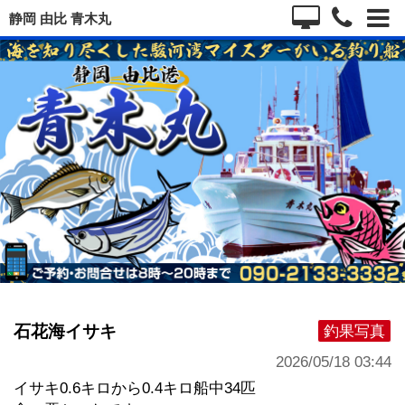
静岡 由比 青木丸
石花海イサキ
釣果写真
2026/05/18 03:44
イサキ0.6キロから0.4キロ船中34匹