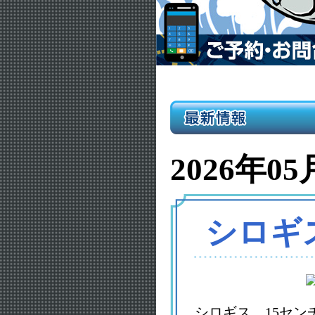
2026年05
シロギ
シロギス 15セン