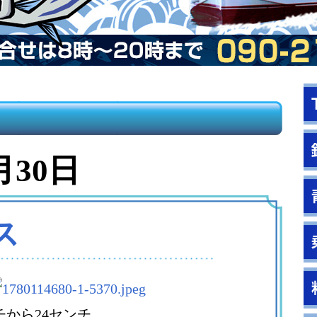
月30日
ス
チから24センチ